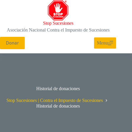
Saltar
al
contenido
Stop Sucesiones
Asociación Nacional Contra el Impuesto de Sucesiones
Donar
Menu
Historial de donaciones
Stop Sucesiones | Contra el Impuesto de Sucesiones
Historial de donaciones