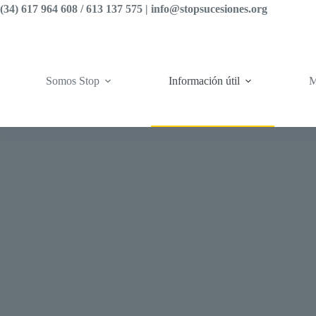
Saltar
(34) 617 964 608 / 613 137 575 |
info@stopsucesiones.org
al
contenido
Somos Stop
Información útil
M